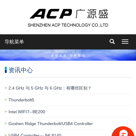
导航菜单
导
航
菜
单
资讯中心
2.4 GHz 与 5 GHz 与 6 GHz：有哪些区别？
Thunderbolt5
Intel WIFI7--BE200
Goshen Ridge Thunderbolt/USB4 Controller
USB4 Controller---JHL8140