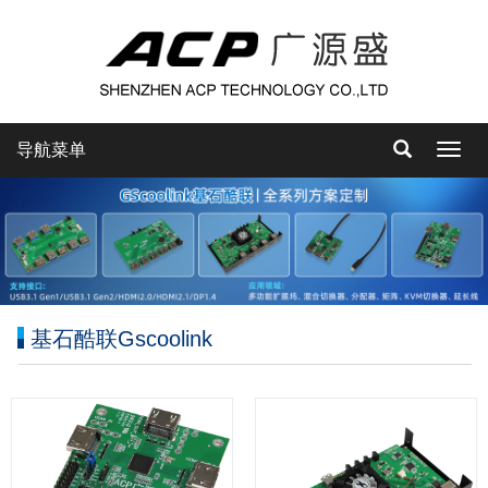
导航菜单
导
航
菜
单
基石酷联Gscoolink